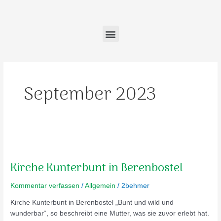
Zum
Inhalt
springen
Menu
September 2023
Kirche
Kunterbunt
Kirche Kunterbunt in Berenbostel
in
Berenbostel
Kommentar verfassen
/
Allgemein
/
2behmer
Kirche Kunterbunt in Berenbostel „Bunt und wild und
wunderbar“, so beschreibt eine Mutter, was sie zuvor erlebt hat.