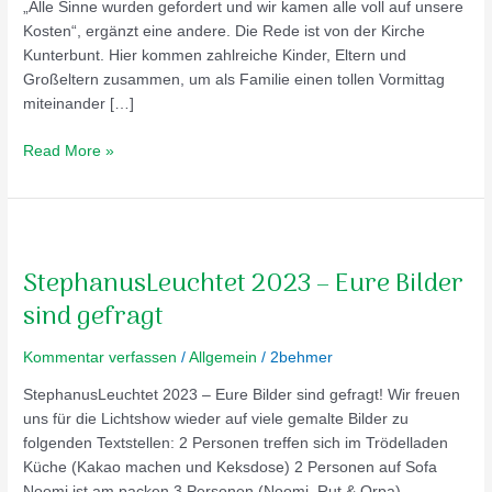
„Alle Sinne wurden gefordert und wir kamen alle voll auf unsere
Kosten“, ergänzt eine andere. Die Rede ist von der Kirche
Kunterbunt. Hier kommen zahlreiche Kinder, Eltern und
Großeltern zusammen, um als Familie einen tollen Vormittag
miteinander […]
Read More »
StephanusLeuchtet
2023
StephanusLeuchtet 2023 – Eure Bilder
–
Eure
sind gefragt
Bilder
sind
Kommentar verfassen
/
Allgemein
/
2behmer
gefragt
StephanusLeuchtet 2023 – Eure Bilder sind gefragt! Wir freuen
uns für die Lichtshow wieder auf viele gemalte Bilder zu
folgenden Textstellen: 2 Personen treffen sich im Trödelladen
Küche (Kakao machen und Keksdose) 2 Personen auf Sofa
Noomi ist am packen 3 Personen (Noomi, Rut & Orpa)