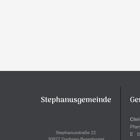
Stephanusgemeinde
Ge
Chri
Pfar
Stephanusstraße 22
0
30827 Garbsen-Berenbostel