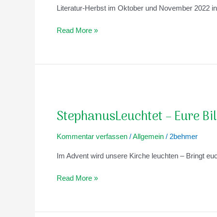
Literatur-Herbst im Oktober und November 2022 i
Read More »
StephanusLeuchtet
–
StephanusLeuchtet – Eure Bil
Eure
Bilder
Kommentar verfassen
/
Allgemein
/
2behmer
sind
gefragt!
Im Advent wird unsere Kirche leuchten – Bringt eu
Read More »