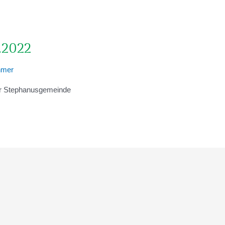
0.2022
hmer
der Stephanusgemeinde