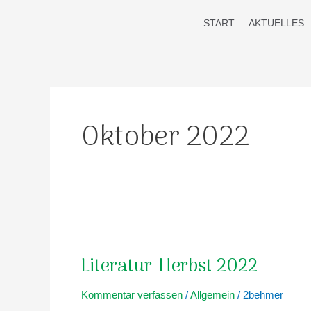
Zum
START
AKTUELLES
Inhalt
springen
Oktober 2022
Literatur-
Herbst
Literatur-Herbst 2022
2022
Kommentar verfassen
/
Allgemein
/
2behmer