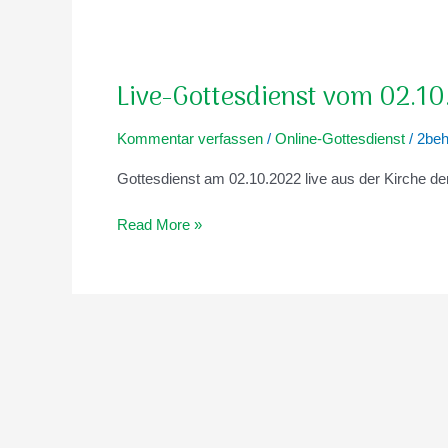
Live-
Gottesdienst
Live-Gottesdienst vom 02.1
vom
02.10.2022
Kommentar verfassen
/
Online-Gottesdienst
/
2be
Gottesdienst am 02.10.2022 live aus der Kirche 
Read More »