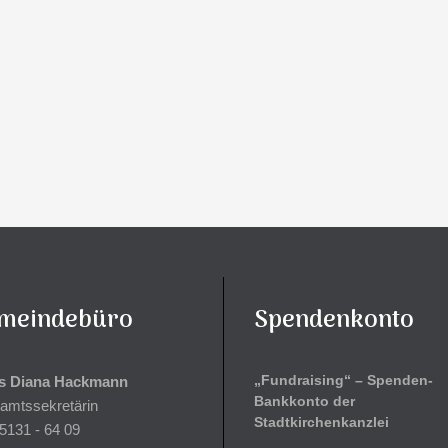
meindebüro
Spendenkonto
„Fundraising“ – Spenden-
s Diana Hackmann
Bankkonto der
ramtssekretärin
Stadtkirchenkanzlei
5131 - 64 09