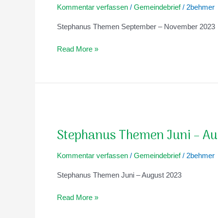
Kommentar verfassen
/
Gemeindebrief
/
2behmer
November
2023
Stephanus Themen September – November 2023
Read More »
Stephanus
Themen
Stephanus Themen Juni – Au
Juni
–
Kommentar verfassen
/
Gemeindebrief
/
2behmer
August
2023
Stephanus Themen Juni – August 2023
Read More »