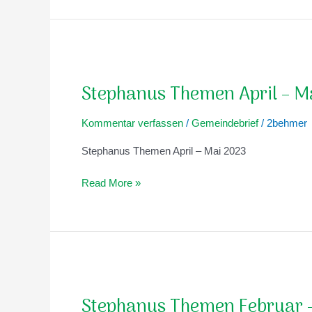
Stephanus
Themen
Stephanus Themen April – M
April
–
Kommentar verfassen
/
Gemeindebrief
/
2behmer
Mai
2023
Stephanus Themen April – Mai 2023
Read More »
Stephanus
Themen
Stephanus Themen Februar 
Februar