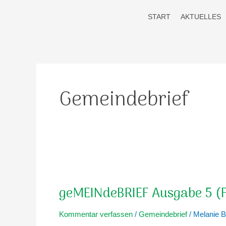
Zum
Post
START
AKTUELLES
Inhalt
pagination
springen
Gemeindebrief
geMEINdeBRIEF
Ausgabe
geMEINdeBRIEF Ausgabe 5 (
5
(Februar
Kommentar verfassen
/
Gemeindebrief
/
Melanie B
–