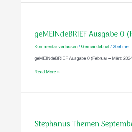
geMEINdeBRIEF
Ausgabe
geMEINdeBRIEF Ausgabe 0 (
0
(Feb./Mär.
Kommentar verfassen
/
Gemeindebrief
/
2behmer
2024)
geMEINdeBRIEF Ausgabe 0 (Februar – März 2024
Read More »
Stephanus
Themen
Stephanus Themen Septemb
September
–