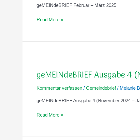
März
geMEINdeBRIEF Februar – März 2025
2025)
Read More »
geMEINdeBRIEF
Ausgabe
geMEINdeBRIEF Ausgabe 4 (
4
(November
Kommentar verfassen
/
Gemeindebrief
/
Melanie B
–
Januar
geMEINdeBRIEF Ausgabe 4 (November 2024 – Ja
2025)
Read More »