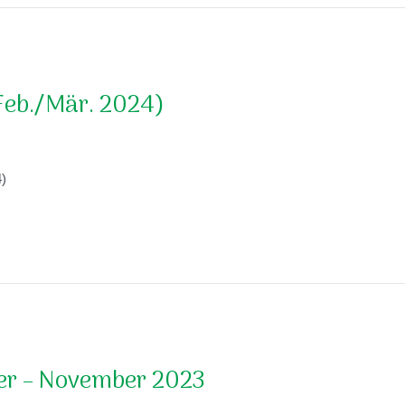
Feb./Mär. 2024)
)
er – November 2023