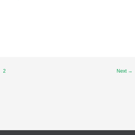
2
Next
→