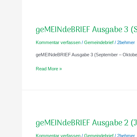
geMEINdeBRIEF
Ausgabe
geMEINdeBRIEF Ausgabe 3 (
3
(September
Kommentar verfassen
/
Gemeindebrief
/
2behmer
–
Oktober
geMEINdeBRIEF Ausgabe 3 (September – Oktobe
2024)
Read More »
geMEINdeBRIEF
Ausgabe
geMEINdeBRIEF Ausgabe 2 (J
2
(Juni
Kommentar verfassen
/
Gemeindebrief
/
2behmer
–