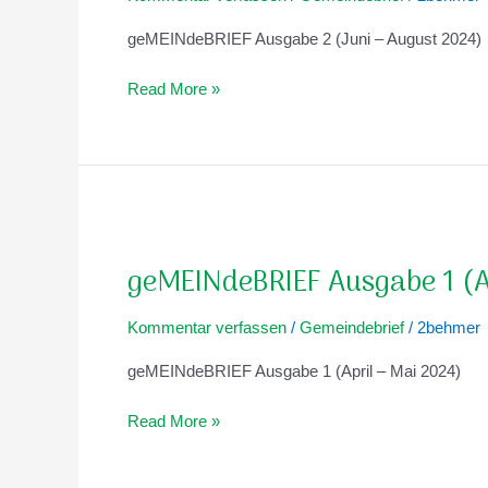
August
geMEINdeBRIEF Ausgabe 2 (Juni – August 2024)
2024)
Read More »
geMEINdeBRIEF
Ausgabe
geMEINdeBRIEF Ausgabe 1 (
1
(Apr./Mai
Kommentar verfassen
/
Gemeindebrief
/
2behmer
2024)
geMEINdeBRIEF Ausgabe 1 (April – Mai 2024)
Read More »