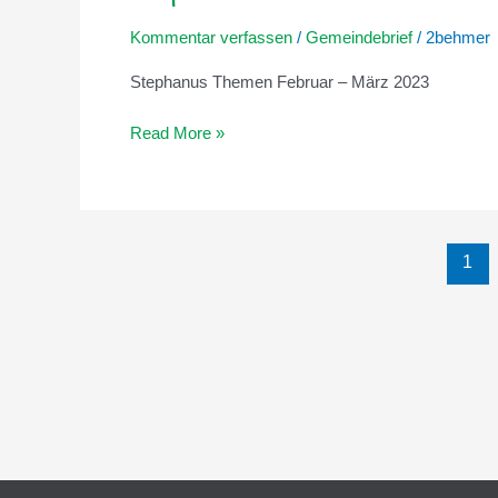
–
Kommentar verfassen
/
Gemeindebrief
/
2behmer
März
2023
Stephanus Themen Februar – März 2023
Read More »
1