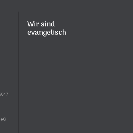
Wir sind
evangelisch
6047
 eG