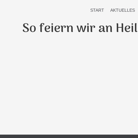
Zum
START
AKTUELLES
Inhalt
springen
So feiern wir an He