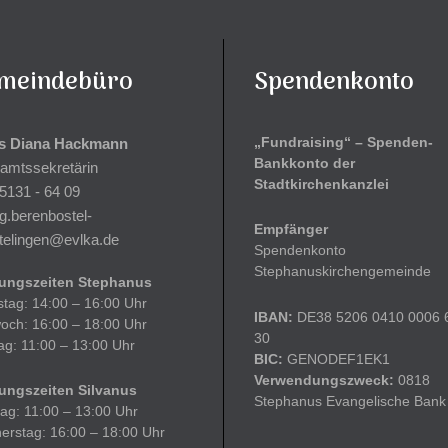
meindebüro
Spendenkonto
„Fundraising“ – Spenden-
s Diana Hackmann
Bankkonto der
ramtssekretärin
Stadtkirchenkanzlei
5131 - 64 09
g.berenbostel-
Empfänger
telingen@evlka.de
Spendenkonto
Stephanuskirchengemeinde
ungszeiten Stephanus
stag: 14:00 – 16:00 Uhr
IBAN:
DE38 5206 0410 0006 
woch: 16:00 – 18:00 Uhr
30
tag: 11:00 – 13:00 Uhr
BIC:
GENODEF1EK1
Verwendungszweck:
0818
ungszeiten Silvanus
Stephanus Evangelische Bank
ag: 11:00 – 13:00 Uhr
erstag: 16:00 – 18:00 Uhr