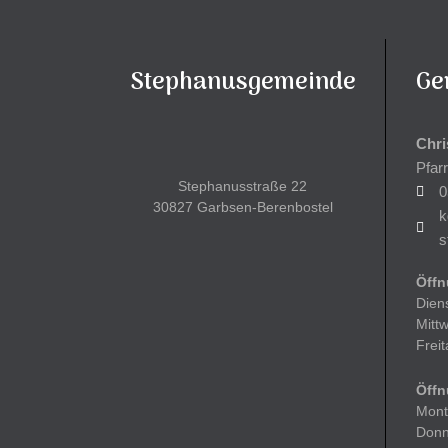
Stephanusgemeinde
Ge
Chri
Pfar
Stephanusstraße 22
0
30827 Garbsen-Berenbostel
k
s
Öffn
Dien
Mitt
Frei
Öffn
Mont
Donn