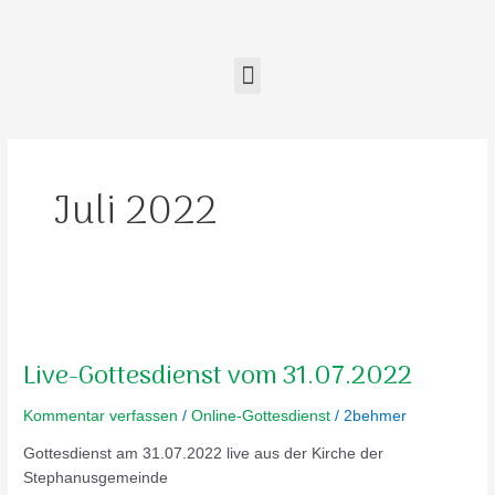
Zum
Inhalt
springen
Menu
Juli 2022
Live-
Gottesdienst
Live-Gottesdienst vom 31.07.2022
vom
31.07.2022
Kommentar verfassen
/
Online-Gottesdienst
/
2behmer
Gottesdienst am 31.07.2022 live aus der Kirche der
Stephanusgemeinde