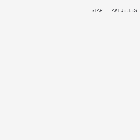
Zum
START
AKTUELLES
Inhalt
springen