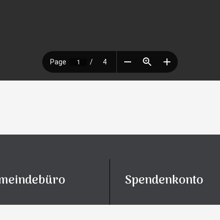
meindebüro
Spendenkonto
„Fundraising“ – Spenden-
s Diana Hackmann
Bankkonto der